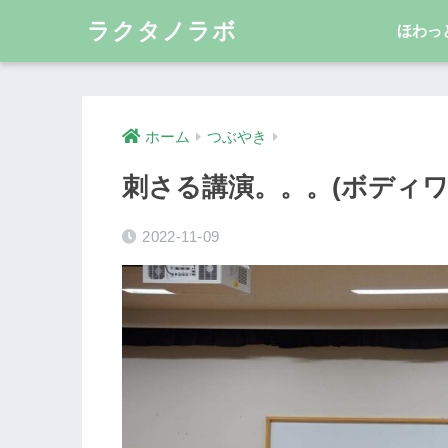
ラクタノラボ
ほわっ
ホーム
つぶやき
刺さる講演。。。(ボディワ
2022-11-09