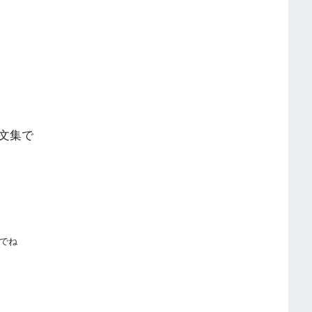
文集で
でね