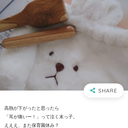
高熱が下がったと思ったら
「耳が痛いー！」って泣く末っ子。
えええ、また保育園休み？